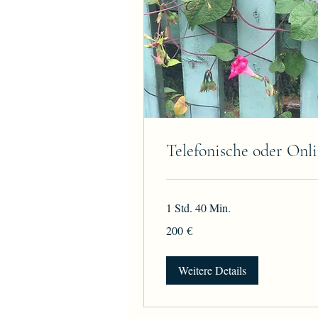
Telefonische oder Onl
1 Std. 40 Min.
200
200 €
Euro
Weitere Details