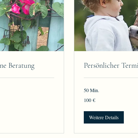
ine Beratung
Persönlicher Term
50 Min.
100
100 €
Euro
Weitere Details